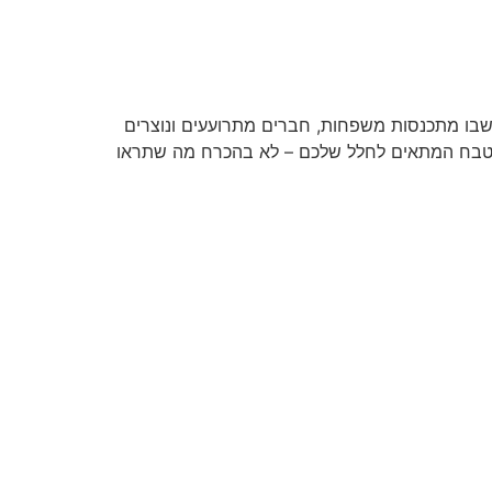
 שבו מתכנסות משפחות, חברים מתרועעים ונוצרים
כמה עצות שיבטיחו שהמטבח שלכם יהפוך לחלל מעוצב, יעיל ומושך מבחינה ויזואלית. 1. תכננו מטבח המתאים לחלל שלכם – לא בהכרח מה שתראו